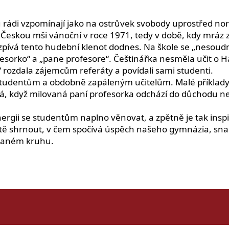
lu rádi vzpomínají jako na ostrůvek svobody uprostřed nor
eskou mši vánoční v roce 1971, tedy v době, kdy mráz z 
 zpívá tento hudební klenot dodnes. Na škole se „nesoudr
esorko“ a „pane profesore“. Češtinářka nesměla učit o Ha
 rozdala zájemcům referáty a povídali sami studenti.
studentům a obdobně zapáleným učitelům. Malé příklady
á, když milovaná paní profesorka odchází do důchodu n
ii se studentům naplno věnovat, a zpětně je tak inspiro
větě shrnout, v čem spočívá úspěch našeho gymnázia, sna
ovaném kruhu.