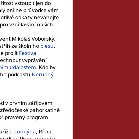
itost vstoupit jen do
alý online průvodce vám
otlivé odkazy neváhejte
 pro vzdělávání našich
lvent Mikoláš Voborský.
střih ze školního
plesu
.
 projít
Festival
oslechnout vyprávění
ovým událostem
. Kdo by
šeho podcastu
Nerudný
ned v prvním zářijovém
é středočeské pahorkatině
í připravený program
Paříže,
Londýna
, Říma,
ezdí do Pirny, němečtí