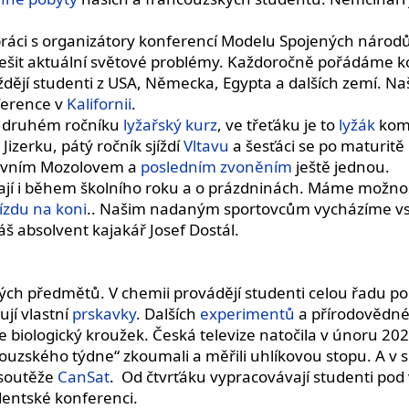
upráci s organizátory konferencí Modelu Spojených národ
k řešit aktuální světové problémy. Každoročně pořádáme 
íždějí studenti z USA, Německa, Egypta a dalších zemí. N
ference v
Kalifornii
.
ve druhém ročníku
lyžařský kurz
, ve třeťáku je to
lyžák
kom
Jizerku, pátý ročník sjíždí
Vltavu
a šesťáci se po maturitě 
 prvním Mozolovem a
posledním zvoněním
ještě jednou.
ají i během školního roku a o prázdninách. Máme možnos
jízdu na koni
.. Našim nadaným sportovcům vycházíme vstří
náš absolvent kajakář Josef Dostál.
ných předmětů. V chemii provádějí studenti celou řadu p
jí vlastní
prskavky
. Dalších
experimentů
a přírodovědnéh
uje biologický kroužek. Česká televize natočila v únoru 20
ouzského týdne“ zkoumali a měřili uhlíkovou stopu. A v sr
 soutěže
CanSat
. Od čtvrťáku vypracovávají studenti po
dentské konferenci.