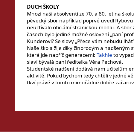
DUCH ŠKOLY
Mnozí naši absolventi ze 70. a 80. let na ško
pěvecký sbor například poprvé uvedl Rybovu Č
neuctívalo oficiální stranickou modlu. A sbor
časech bylo jediné možné oslovení „paní prof
Kunderovi? Se slovy „Přece vám nebudu lhát“
Naše škola žije díky činorodým a nadšeným 
která jde napříč generacemi:
Takhle
to vypad
slaví bývalá paní ředitelka Věra Pechová.
Studentské nadšení dodává nám učitelům energ
aktivitě. Pokud bychom tedy chtěli v jedné 
tkví právě v tomto mimořádně dobře začar