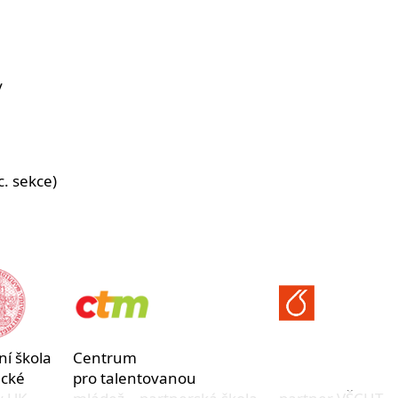
y
c. sekce)
ní škola
Centrum
ické
pro talentovanou