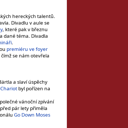
eských hereckých talentů.
Havla. Divadlu v aule se
ly
, které pak v březnu
na dané téma. Divadla
ináři
.
vou
premiéru ve foyer
, čímž se nám otevřela
ärtla a slaví úspěchy
 Chariot
byl pořízen na
polečné vánoční zpívání
před pár lety přiměla
ionálu
Go Down Moses