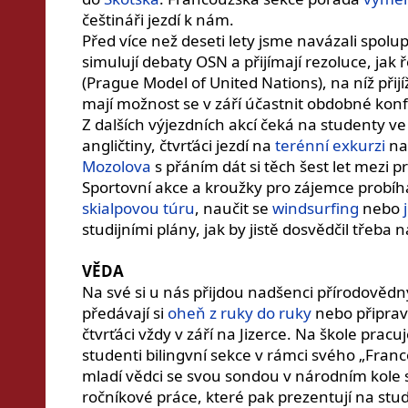
češtináři jezdí k nám.
Před více než deseti lety jsme navázali spol
simulují debaty OSN a přijímají rezoluce, ja
(Prague Model of United Nations), na níž přij
mají možnost se v září účastnit obdobné kon
Z dalších výjezdních akcí čeká na studenty 
angličtiny, čtvrťáci jezdí na
terénní exkurzi
na 
Mozolova
s přáním dát si těch šest let mezi
Sportovní akce a kroužky pro zájemce probíh
skialpovou túru
, naučit se
windsurfing
nebo
studijními plány, jak by jistě dosvědčil třeba 
VĚDA
Na své si u nás přijdou nadšenci přírodověd
předávají si
oheň z ruky do ruky
nebo připravu
čtvrťáci vždy v září na Jizerce. Na škole prac
studenti bilingvní sekce v rámci svého „Franc
mladí vědci se svou sondou v národním kole
ročníkové práce, které pak prezentují na stu