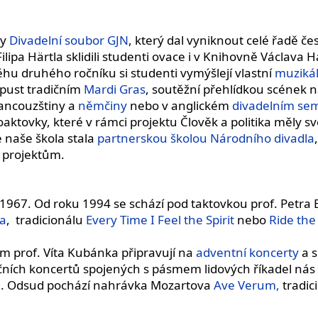
ly
Divadelní soubor GJN
, který dal vyniknout celé řadě č
 Filipa Härtla sklidili studenti ovace i v Knihovně Václava 
u druhého ročníku si studenti vymýšlejí vlastní
muziká
opust tradičním
Mardi Gras
, soutěžní přehlídkou scének 
rancouzštiny a
němčiny
nebo v anglickém
divadelním sem
aktovky, které v rámci projektu Člověk a politika měly s
e naše škola stala
partnerskou školou Národního divadla
m projektům.
 1967. Od roku 1994 se schází pod taktovkou prof. Petra B
ja
, tradicionálu
Every Time I Feel the Spirit
nebo
Ride the
m prof. Víta Kubánka připravují na
adventní koncerty
a s
čních koncertů spojených s pásmem lidových říkadel nás 
pli. Odsud pochází nahrávka Mozartova
Ave Verum,
tradic