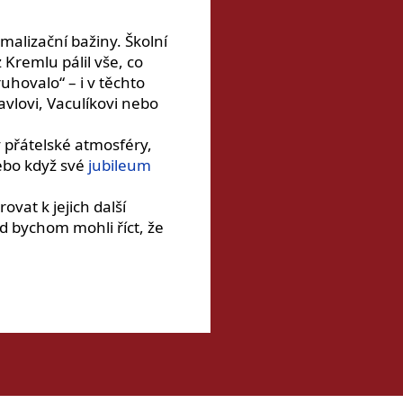
malizační bažiny. Školní
Kremlu pálil vše, co
uhovalo“ – i v těchto
vlovi, Vaculíkovi nebo
 přátelské atmosféry,
ebo když své
jubileum
vat k jejich další
d bychom mohli říct, že