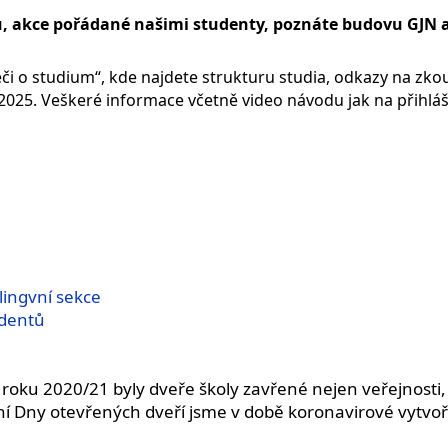
u, akce pořádané našimi studenty, poznáte budovu GJN a
i o studium“, kde najdete strukturu studia, odkazy na zkou
 2025. Veškeré informace včetně video návodu jak na přihlá
lingvní sekce
udentů
o roku 2020/21 byly dveře školy zavřené nejen veřejnosti
í Dny otevřených dveří jsme v době koronavirové vytvořili