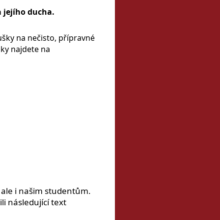
 jejího ducha.
šky na nečisto, přípravné
šky najdete na
, ale i našim studentům.
 následující text