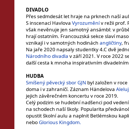
DIVADLO
Přes sedmdesát let hraje na prknech naší au
S inscenací Havlova
Vyrozumění
v režii prof.
však nevěnuje jen samotný ansámbl: v průběh
hrají ostatním. Francouzská sekce slaví mas
vznikají i v samotných hodinách
angličtiny
, f
Na jaře 2020 napsaly studentky 4.C dvě jedno
Národního divadla
v září 2021. V roce 2022 s
další cesta k mnoha inspirativním divadelní
HUDBA
Smíšený pěvecký sbor GJN
byl založen v roce
doma i v zahraničí. Záznam Händelova
Alelu
jejich závěrečném koncertu v roce 2019.
Celý podzim se hudební nadšenci pod vedení
na schodech naší školy. Popularita předváno
opustit školní aulu a naplnit Betlémskou ka
nebo
Glorious Kingdom.