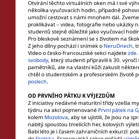
Otvírání těchto virtuálních oken má i své vý
několika vyučovacích hodin, případně pohovo
umožní cestovat s námi mnohem dál. Zveme v
proklikávat – videa, fotografie nebo ukázky n
studentů stejně důležité jako vyučovací hodi
Pro bleskové seznámení se s životem na šk
Z jeho dílny pochází i snímek o
NeruDnech
, 
Video o česko-francouzské sekci najdete
zde
svobody
, který studenti připravili k 30. výro
pamětníků, ale na vlastní kůži zakusit někte
chtěl o studentském a profesorském životě 
poslech
.
OD PRVNÍHO PÁTKU K VÝJEZDŮM
Z iniciativy nedávné maturitní třídy vzešla 
týdnu na akci pojmenované
První pátek na 
kolem
Mozolova
, aby se ujistili, že jsou na
nabitý spoustou tmelících her, kolových výlet
Babí léto je i časem zahraničních exkurzí: po
do
Skotska
. Francouzská sekce pořádá
výměn