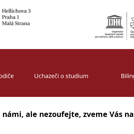
rodiče
Uchazeči o studium
Bili
a námi, ale nezoufejte, zveme Vás n