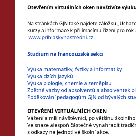
Otevřením virtuálních oken navštívíte výuk
Na stránkách GJN také najdete záložku „Uchazeč
kurzy a informace k přijímacímu řízení pro rok
www.prihlaskynastredni.cz
Studium na francouzské sekci
Výuka matematiky, fyziky a informatiky
Výuka cizích jazyků
Výuka biologie, chemie a zeměpisu
Zpětné vazby od absolventů a absolventek bi
Poděkování pedagogům GJN od bývalých st
OTEVŘENÍ VIRTUÁLNÍCH OKEN
Vážení a milí návštěvníci, po většinu školníh
Ve snaze alespoň částečně vynahradit tradičn
s odkazy na jednotlivé školní akce.