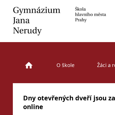
Skip
to
content
O škole
Žáci a 
Dny otevřených dveří jsou z
online