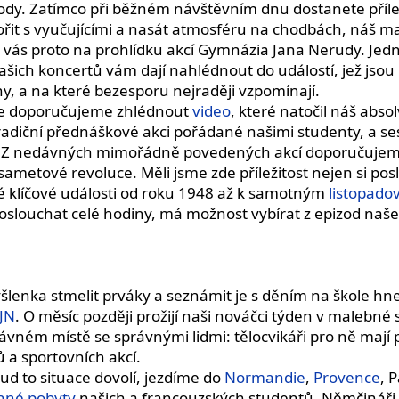
hody. Zatímco při běžném návštěvním dnu dostanete přílež
řit s vyučujícími a nasát atmosféru na chodbách, náš m
ás proto na prohlídku akcí Gymnázia Jana Nerudy. Jedn
ašich koncertů vám dají nahlédnout do událostí, jež jsou
ny, a na které bezesporu nejraději vzpomínají.
ole doporučujeme zhlédnout
video
, které natočil náš abso
tradiční přednáškové akci pořádané našimi studenty, a se
. Z nedávných mimořádně povedených akcí doporučujeme
čí sametové revoluce. Měli jsme zde příležitost nejen si p
ré klíčové události od roku 1948 až k samotným
listopad
poslouchat celé hodiny, má možnost vybírat z epizod na
myšlenka stmelit prváky a seznámit je s děním na škole h
GJN
. O měsíc později prožijí naši nováčci týden v malebn
 správném místě se správnými lidmi: tělocvikáři pro ně maj
ů a sportovních akcí.
kud to situace dovolí, jezdíme do
Normandie
,
Provence
, 
né pobyty
našich a francouzských studentů. Němčináři j