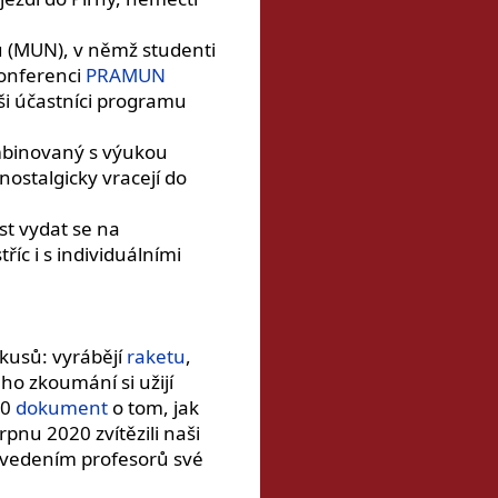
ů (MUN), v němž studenti
konferenci
PRAMUN
aši účastníci programu
binovaný s výukou
nostalgicky vracejí do
t vydat se na
c i s individuálními
okusů: vyrábějí
raketu
,
o zkoumání si užijí
20
dokument
o tom, jak
pnu 2020 zvítězili naši
d vedením profesorů své