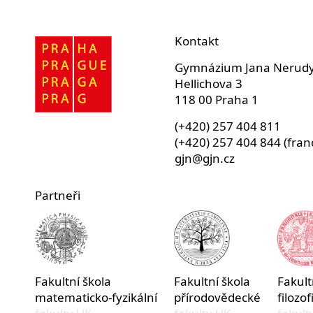
Kontakt
Gymnázium Jana Nerud
Hellichova 3
118 00 Praha 1
(+420) 257 404 811
(+420) 257 404 844 (fran
gjn@gjn.cz
Partneři
Fakultní škola
Fakultní škola
Fakult
matematicko-fyzikální
přírodovědecké
filozof