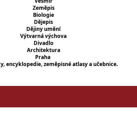
Vesmír
Zeměpis
Biologie
Dějepis
Dějiny umění
Výtvarná výchova
Divadlo
Architektura
Praha
ky, encyklopedie, zeměpisné atlasy a učebnice.