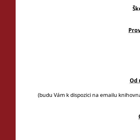
Šk
Prov
Od ú
(budu Vám k dispozici na emailu knihovn