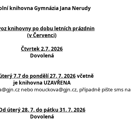
olní knihovna Gymnázia Jana Nerudy
oz knihovny po dobu letních prázdnin
(v Červenci)
Čtvrtek 2.7. 2026
Dovolená
terý 7.7 do pondělí 27. 7. 2026
včetně
je knihovna UZAVŘENA
a@gjn.cz nebo mouckova@gjn.cz, případně pište sms na 
Od úterý 28. 7. do pátku 31. 7. 2026
Dovolená