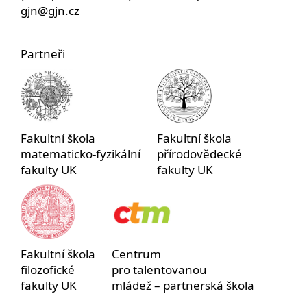
gjn@gjn.cz
Partneři
Fakultní škola
Fakultní škola
matematicko-fyzikální
přírodovědecké
fakulty UK
fakulty UK
Fakultní škola
Centrum
filozofické
pro talentovanou
fakulty UK
mládež – partnerská škola