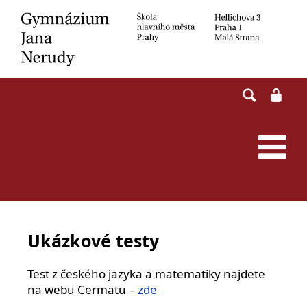
Skip
to
content
Ukázkové testy
Test z českého jazyka a matematiky najdete
na webu Cermatu –
zde