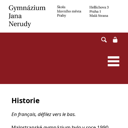
Skip
to
content
Historie
En français, défilez vers le bas.
Malostranské gymnázium bylo v roce 1990