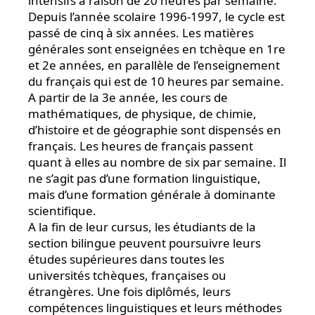
intensifs à raison de 20 heures par semaine.
Depuis l’année scolaire 1996-1997, le cycle est
passé de cinq à six années. Les matières
générales sont enseignées en tchèque en 1re
et 2e années, en parallèle de l’enseignement
du français qui est de 10 heures par semaine.
A partir de la 3e année, les cours de
mathématiques, de physique, de chimie,
d’histoire et de géographie sont dispensés en
français. Les heures de français passent
quant à elles au nombre de six par semaine. Il
ne s’agit pas d’une formation linguistique,
mais d’une formation générale à dominante
scientifique.
A la fin de leur cursus, les étudiants de la
section bilingue peuvent poursuivre leurs
études supérieures dans toutes les
universités tchèques, françaises ou
étrangères. Une fois diplômés, leurs
compétences linguistiques et leurs méthodes