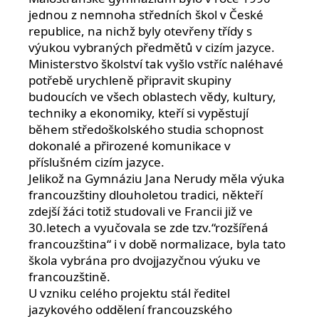
jednou z nemnoha středních škol v České
republice, na nichž byly otevřeny třídy s
výukou vybraných předmětů v cizím jazyce.
Ministerstvo školství tak vyšlo vstříc naléhavé
potřebě urychleně připravit skupiny
budoucích ve všech oblastech vědy, kultury,
techniky a ekonomiky, kteří si vypěstují
během středoškolského studia schopnost
dokonalé a přirozené komunikace v
příslušném cizím jazyce.
Jelikož na Gymnáziu Jana Nerudy měla výuka
francouzštiny dlouholetou tradici, někteří
zdejší žáci totiž studovali ve Francii již ve
30.letech a vyučovala se zde tzv.“rozšířená
francouzština“ i v době normalizace, byla tato
škola vybrána pro dvojjazyčnou výuku ve
francouzštině.
U vzniku celého projektu stál ředitel
jazykového oddělení francouzského