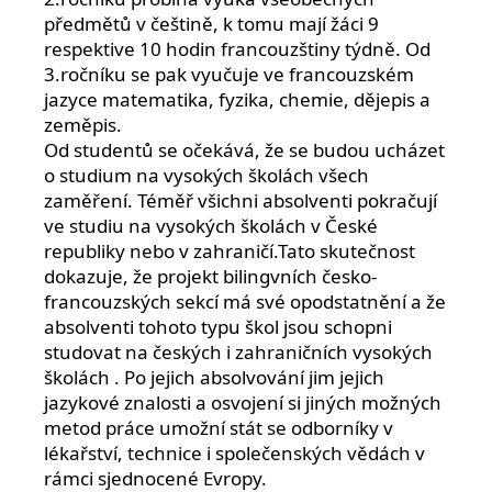
předmětů v češtině, k tomu mají žáci 9
respektive 10 hodin francouzštiny týdně. Od
3.ročníku se pak vyučuje ve francouzském
jazyce matematika, fyzika, chemie, dějepis a
zeměpis.
Od studentů se očekává, že se budou ucházet
o studium na vysokých školách všech
zaměření. Téměř všichni absolventi pokračují
ve studiu na vysokých školách v České
republiky nebo v zahraničí.Tato skutečnost
dokazuje, že projekt bilingvních česko-
francouzských sekcí má své opodstatnění a že
absolventi tohoto typu škol jsou schopni
studovat na českých i zahraničních vysokých
školách . Po jejich absolvování jim jejich
jazykové znalosti a osvojení si jiných možných
metod práce umožní stát se odborníky v
lékařství, technice i společenských vědách v
rámci sjednocené Evropy.