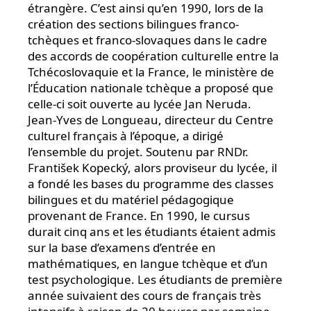
étrangère. C’est ainsi qu’en 1990, lors de la
création des sections bilingues franco-
tchèques et franco-slovaques dans le cadre
des accords de coopération culturelle entre la
Tchécoslovaquie et la France, le ministère de
l’Éducation nationale tchèque a proposé que
celle-ci soit ouverte au lycée Jan Neruda.
Jean-Yves de Longueau, directeur du Centre
culturel français à l’époque, a dirigé
l’ensemble du projet. Soutenu par RNDr.
František Kopecký, alors proviseur du lycée, il
a fondé les bases du programme des classes
bilingues et du matériel pédagogique
provenant de France. En 1990, le cursus
durait cinq ans et les étudiants étaient admis
sur la base d’examens d’entrée en
mathématiques, en langue tchèque et d’un
test psychologique. Les étudiants de première
année suivaient des cours de français très