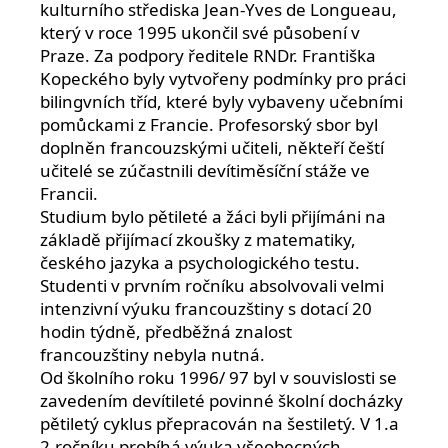
kulturního střediska Jean-Yves de Longueau,
který v roce 1995 ukončil své působení v
Praze. Za podpory ředitele RNDr. Františka
Kopeckého byly vytvořeny podmínky pro práci
bilingvních tříd, které byly vybaveny učebními
pomůckami z Francie. Profesorský sbor byl
doplněn francouzskými učiteli, někteří čeští
učitelé se zúčastnili devítiměsíční stáže ve
Francii.
Studium bylo pětileté a žáci byli přijímáni na
základě přijímací zkoušky z matematiky,
českého jazyka a psychologického testu.
Studenti v prvním ročníku absolvovali velmi
intenzivní výuku francouzštiny s dotací 20
hodin týdně, předběžná znalost
francouzštiny nebyla nutná.
Od školního roku 1996/ 97 byl v souvislosti se
zavedením devítileté povinné školní docházky
pětiletý cyklus přepracován na šestiletý. V 1.a
2.ročníku probíhá výuka všeobecných