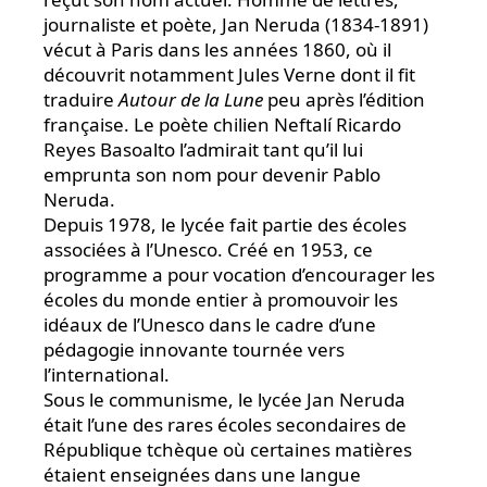
journaliste et poète, Jan Neruda (1834-1891)
vécut à Paris dans les années 1860, où il
découvrit notamment Jules Verne dont il fit
traduire
Autour de la Lune
peu après l’édition
française. Le poète chilien Neftalí Ricardo
Reyes Basoalto l’admirait tant qu’il lui
emprunta son nom pour devenir Pablo
Neruda.
Depuis 1978, le lycée fait partie des écoles
associées à l’Unesco. Créé en 1953, ce
programme a pour vocation d’encourager les
écoles du monde entier à promouvoir les
idéaux de l’Unesco dans le cadre d’une
pédagogie innovante tournée vers
l’international.
Sous le communisme, le lycée Jan Neruda
était l’une des rares écoles secondaires de
République tchèque où certaines matières
étaient enseignées dans une langue