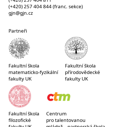
(+420) 257 404 844 (franc. sekce)
gjn@gjn.cz
Partneři
Fakultní škola
Fakultní škola
matematicko-fyzikální
přírodovědecké
fakulty UK
fakulty UK
Fakultní škola
Centrum
filozofické
pro talentovanou
fakulty UK
mládež – partnerská škola