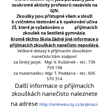
soukromé aktivity profesorů nezávisle na
GJN.
Zkoušky jsou přístupné všem a slouží
k cvičnému testování a k opakování učiva
ZŠ, které je vyžadováno u přijímacích
zkoušek na šestiletá gymnázia.
Kromě těchto škola žádné jiné informace o
přijímacích zkouškách nanečisto nepodává.
Veškeré dotazy k přijímacím zkouškám
nanečisto Vám zodpoví:
za český jazyk: Mgr. V. Kubánek – tel.: 736
759 198
za matematiku: Mgr. T. Poddaná – tel.: 605
570 314
Další informace o přijímacích
zkouškách nanečisto naleznete
na adrese
http://onlinekurzy.cz/prijimaci-