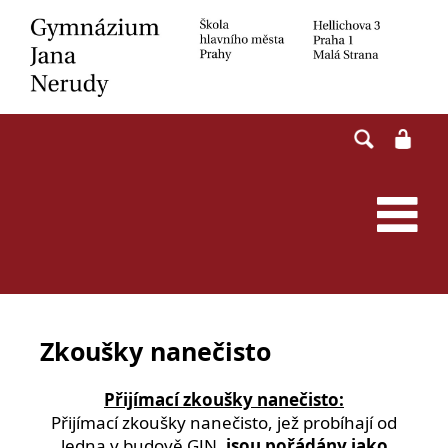
Skip
to
content
Zkoušky nanečisto
Přijímací zkoušky nanečisto:
Přijímací zkoušky nanečisto, jež probíhají od
ledna v budově GJN,
jsou pořádány jako