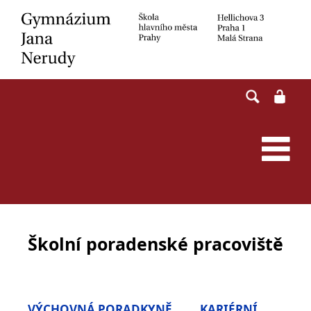
Skip
to
content
Školní poradenské pracoviště
VÝCHOVNÁ PORADKYNĚ
KARIÉRNÍ