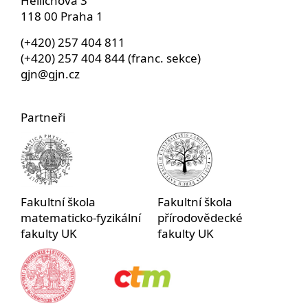
Hellichova 3
118 00 Praha 1
(+420) 257 404 811
(+420) 257 404 844 (franc. sekce)
gjn@gjn.cz
Partneři
Fakultní škola
Fakultní škola
matematicko-fyzikální
přírodovědecké
fakulty UK
fakulty UK