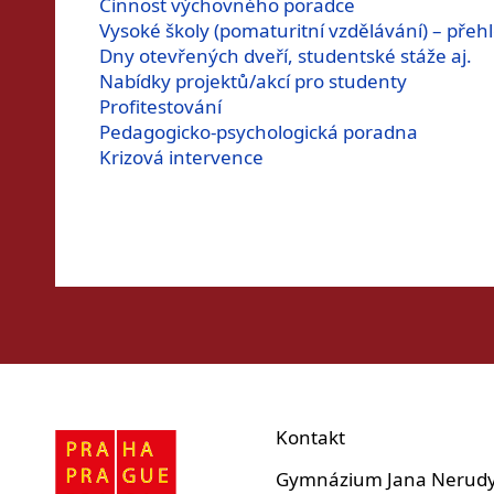
Činnost výchovného poradce
Vysoké školy (pomaturitní vzdělávání) – přeh
Dny otevřených dveří, studentské stáže aj.
Nabídky projektů/akcí pro studenty
Profitestování
Pedagogicko-psychologická poradna
Krizová intervence
Kontakt
Gymnázium Jana Nerud