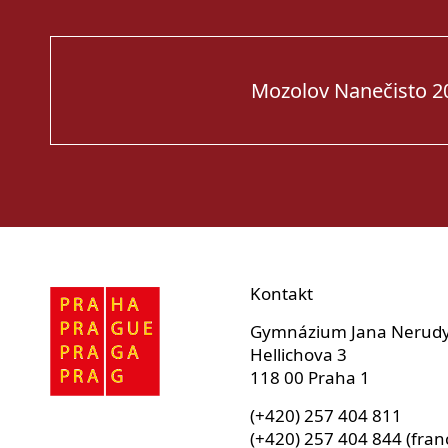
Mozolov Nanečisto 2
Kontakt
Gymnázium Jana Nerud
Hellichova 3
118 00 Praha 1
(+420) 257 404 811
(+420) 257 404 844 (fran