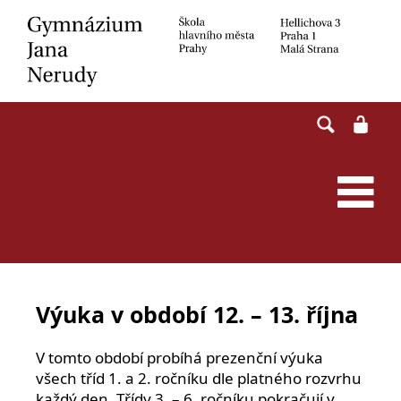
Skip
to
content
Výuka v období 12. – 13. října
V tomto období probíhá prezenční výuka
všech tříd 1. a 2. ročníku dle platného rozvrhu
každý den. Třídy 3. – 6. ročníku pokračují v