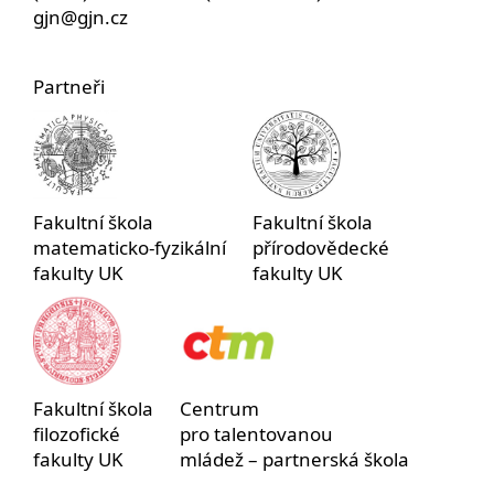
gjn@gjn.cz
Partneři
Fakultní škola
Fakultní škola
matematicko-fyzikální
přírodovědecké
fakulty UK
fakulty UK
Fakultní škola
Centrum
filozofické
pro talentovanou
fakulty UK
mládež – partnerská škola