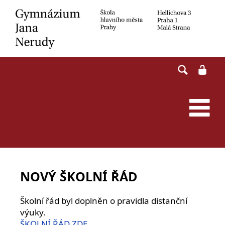
Skip
to
content
NOVÝ ŠKOLNÍ ŘÁD
Školní řád byl doplněn o pravidla distanční
výuky.
ŠKOLNÍ ŘÁD ZDE