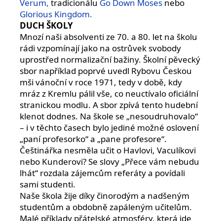
Verum,
tradicionálu
Go Down Moses
nebo
Glorious Kingdom.
DUCH ŠKOLY
Mnozí naši absolventi ze 70. a 80. let na školu
rádi vzpomínají jako na ostrůvek svobody
uprostřed normalizační bažiny. Školní pěvecký
sbor například poprvé uvedl Rybovu Českou
mši vánoční v roce 1971, tedy v době, kdy
mráz z Kremlu pálil vše, co neuctívalo oficiální
stranickou modlu. A sbor zpívá tento hudební
klenot dodnes. Na škole se „nesoudruhovalo“
– i v těchto časech bylo jediné možné oslovení
„paní profesorko“ a „pane profesore“.
Češtinářka nesměla učit o Havlovi, Vaculíkovi
nebo Kunderovi? Se slovy „Přece vám nebudu
lhát“ rozdala zájemcům referáty a povídali
sami studenti.
Naše škola žije díky činorodým a nadšeným
studentům a obdobně zapáleným učitelům.
Malé příklady přátelské atmosféry, která jde