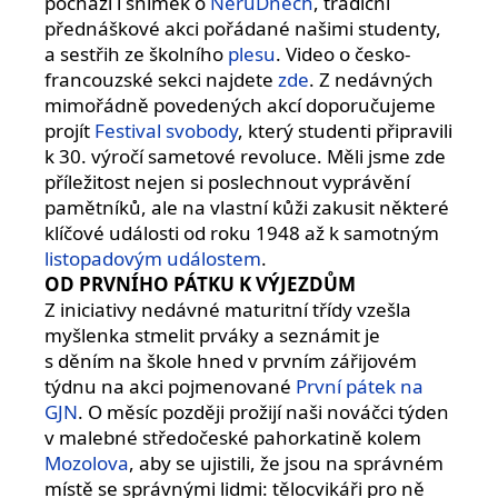
pochází i snímek o
NeruDnech
, tradiční
přednáškové akci pořádané našimi studenty,
a sestřih ze školního
plesu
. Video o česko-
francouzské sekci najdete
zde
. Z nedávných
mimořádně povedených akcí doporučujeme
projít
Festival svobody
, který studenti připravili
k 30. výročí sametové revoluce. Měli jsme zde
příležitost nejen si poslechnout vyprávění
pamětníků, ale na vlastní kůži zakusit některé
klíčové události od roku 1948 až k samotným
listopadovým událostem
.
OD PRVNÍHO PÁTKU K VÝJEZDŮM
Z iniciativy nedávné maturitní třídy vzešla
myšlenka stmelit prváky a seznámit je
s děním na škole hned v prvním zářijovém
týdnu na akci pojmenované
První pátek na
GJN
. O měsíc později prožijí naši nováčci týden
v malebné středočeské pahorkatině kolem
Mozolova
, aby se ujistili, že jsou na správném
místě se správnými lidmi: tělocvikáři pro ně