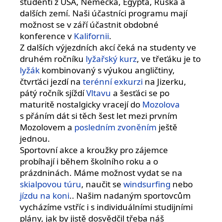
studenti z USA, Německa, Egypta, Ruska a
dalších zemí. Naši účastníci programu mají
možnost se v září účastnit obdobné
konference v
Kalifornii
.
Z dalších výjezdních akcí čeká na studenty ve
druhém ročníku
lyžařský kurz
, ve třeťáku je to
lyžák
kombinovaný s výukou angličtiny,
čtvrťáci jezdí na
terénní exkurzi
na Jizerku,
pátý ročník sjíždí
Vltavu
a šesťáci se po
maturitě nostalgicky vracejí do
Mozolova
s přáním dát si těch šest let mezi prvním
Mozolovem a
posledním zvoněním
ještě
jednou.
Sportovní akce a kroužky pro zájemce
probíhají i během školního roku a o
prázdninách. Máme možnost vydat se na
skialpovou túru
, naučit se
windsurfing
nebo
jízdu na koni
.. Našim nadaným sportovcům
vycházíme vstříc i s individuálními studijními
plány, jak by jistě dosvědčil třeba náš