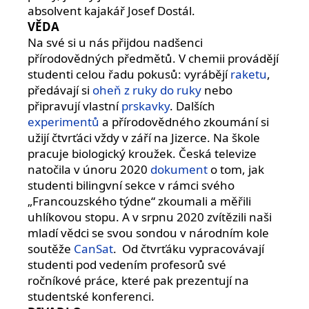
absolvent kajakář Josef Dostál.
VĚDA
Na své si u nás přijdou nadšenci
přírodovědných předmětů. V chemii provádějí
studenti celou řadu pokusů: vyrábějí
raketu
,
předávají si
oheň z ruky do ruky
nebo
připravují vlastní
prskavky
. Dalších
experimentů
a přírodovědného zkoumání si
užijí čtvrťáci vždy v září na Jizerce. Na škole
pracuje biologický kroužek. Česká televize
natočila v únoru 2020
dokument
o tom, jak
studenti bilingvní sekce v rámci svého
„Francouzského týdne“ zkoumali a měřili
uhlíkovou stopu. A v srpnu 2020 zvítězili naši
mladí vědci se svou sondou v národním kole
soutěže
CanSat
. Od čtvrťáku vypracovávají
studenti pod vedením profesorů své
ročníkové práce, které pak prezentují na
studentské konferenci.