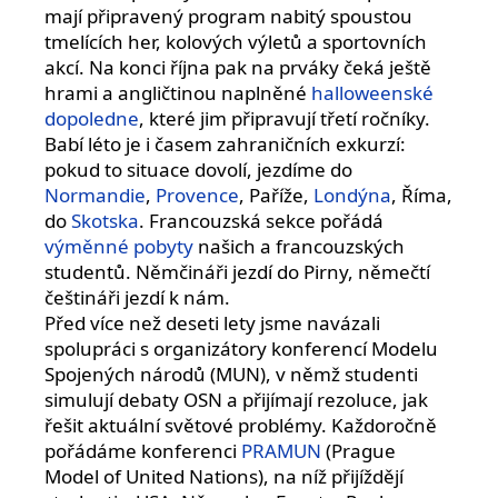
mají připravený program nabitý spoustou
tmelících her, kolových výletů a sportovních
akcí. Na konci října pak na prváky čeká ještě
hrami a angličtinou naplněné
halloweenské
dopoledne
, které jim připravují třetí ročníky.
Babí léto je i časem zahraničních exkurzí:
pokud to situace dovolí, jezdíme do
Normandie
,
Provence
, Paříže,
Londýna
, Říma,
do
Skotska
. Francouzská sekce pořádá
výměnné pobyty
našich a francouzských
studentů. Němčináři jezdí do Pirny, němečtí
češtináři jezdí k nám.
Před více než deseti lety jsme navázali
spolupráci s organizátory konferencí Modelu
Spojených národů (MUN), v němž studenti
simulují debaty OSN a přijímají rezoluce, jak
řešit aktuální světové problémy. Každoročně
pořádáme konferenci
PRAMUN
(Prague
Model of United Nations), na níž přijíždějí