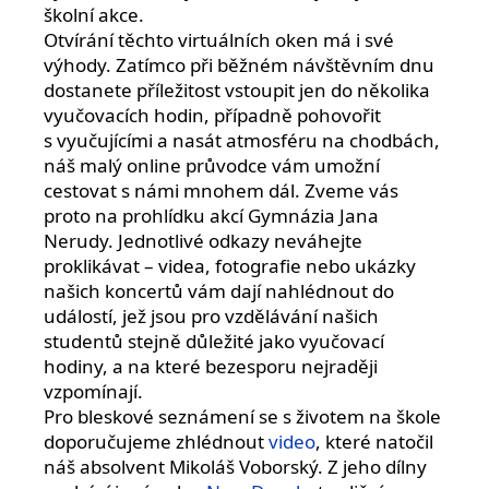
školní akce.
Otvírání těchto virtuálních oken má i své
výhody. Zatímco při běžném návštěvním dnu
dostanete příležitost vstoupit jen do několika
vyučovacích hodin, případně pohovořit
s vyučujícími a nasát atmosféru na chodbách,
náš malý online průvodce vám umožní
cestovat s námi mnohem dál. Zveme vás
proto na prohlídku akcí Gymnázia Jana
Nerudy. Jednotlivé odkazy neváhejte
proklikávat – videa, fotografie nebo ukázky
našich koncertů vám dají nahlédnout do
událostí, jež jsou pro vzdělávání našich
studentů stejně důležité jako vyučovací
hodiny, a na které bezesporu nejraději
vzpomínají.
Pro bleskové seznámení se s životem na škole
doporučujeme zhlédnout
video
, které natočil
náš absolvent Mikoláš Voborský. Z jeho dílny