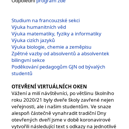
Odpolední
program zde
Studium na francouzské sekci
Výuka humanitních věd
Výuka matematiky, fyziky a informatiky
Výuka cizích jazyků
Výuka biologie, chemie a zeměpisu
Zpětné vazby od absolventů a absolventek
bilingvní sekce
Poděkování pedagogům GJN od bývalých
studentů
OTEVŘENÍ VIRTUÁLNÍCH OKEN
Vážení a milí návštěvníci, po většinu školního
roku 2020/21 byly dveře školy zavřené nejen
veřejnosti, ale i našim studentům. Ve snaze
alespoň částečně vynahradit tradiční Dny
otevřených dveří jsme v době koronavirové
vytvořili následující text s odkazy na jednotlivé