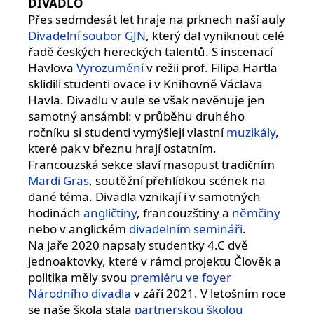
DIVADLO
Přes sedmdesát let hraje na prknech naší auly
Divadelní soubor GJN
, který dal vyniknout celé
řadě českých hereckých talentů. S inscenací
Havlova
Vyrozumění
v režii prof. Filipa Härtla
sklidili studenti ovace i v Knihovně Václava
Havla. Divadlu v aule se však nevěnuje jen
samotný ansámbl: v průběhu druhého
ročníku si studenti vymýšlejí vlastní
muzikály
,
které pak v březnu hrají ostatním.
Francouzská sekce slaví masopust tradičním
Mardi Gras
, soutěžní přehlídkou scének na
dané téma. Divadla vznikají i v samotných
hodinách
angličtiny
, francouzštiny a
němčiny
nebo v anglickém
divadelním semináři
.
Na jaře 2020 napsaly studentky 4.C dvě
jednoaktovky, které v rámci projektu Člověk a
politika měly svou
premiéru ve foyer
Národního divadla
v září 2021. V letošním roce
se naše škola stala
partnerskou školou