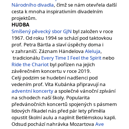
Národního divadla
, čímž se nám otevřela další
cesta k mnoha inspirativním divadelním
projektům.
HUDBA
Smíšený pěvecký sbor GJN
byl založen v roce
1967. Od roku 1994 se schází pod taktovkou
prof. Petra Bärtla a slaví úspěchy doma i
v zahraničí. Záznam Händelova
Aleluja
,
tradicionálu
Every Time I Feel the Spirit
nebo
Ride the Chariot
byl pořízen na jejich
závěrečném koncertu v roce 2019.
Celý podzim se hudební nadšenci pod
vedením prof. Víta Kubánka připravují na
adventní koncerty
a společné vánoční zpívání
na schodech naší školy. Popularita
předvánočních koncertů spojených s pásmem
lidových říkadel nás před pár lety přiměla
opustit školní aulu a naplnit Betlémskou kapli.
Odsud pochází nahrávka Mozartova
Ave