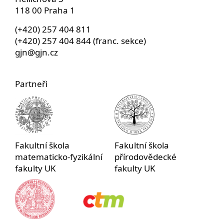
118 00 Praha 1
(+420) 257 404 811
(+420) 257 404 844 (franc. sekce)
gjn@gjn.cz
Partneři
Fakultní škola
Fakultní škola
matematicko-fyzikální
přírodovědecké
fakulty UK
fakulty UK