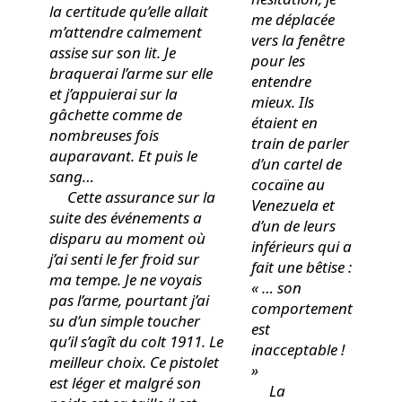
la certitude qu’elle allait
me déplacée
m’attendre calmement
vers la fenêtre
assise sur son lit. Je
pour les
braquerai l’arme sur elle
entendre
et j’appuierai sur la
mieux. Ils
gâchette comme de
étaient en
nombreuses fois
train de parler
auparavant. Et puis le
d’un cartel de
sang…
cocaïne au
Cette assurance sur la
Venezuela et
suite des événements a
d’un de leurs
disparu au moment où
inférieurs qui a
j’ai senti le fer froid sur
fait une bêtise :
ma tempe. Je ne voyais
« … son
pas l’arme, pourtant j’ai
comportement
su d’un simple toucher
est
qu’il s’agît du colt 1911. Le
inacceptable !
meilleur choix. Ce pistolet
»
est léger et malgré son
La