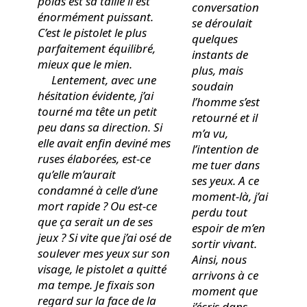
poids est sa taille il est
conversation
énormément puissant.
se déroulait
C’est le pistolet le plus
quelques
parfaitement équilibré,
instants de
mieux que le mien.
plus, mais
Lentement, avec une
soudain
hésitation évidente, j’ai
l’homme s’est
tourné ma tête un petit
retourné et il
peu dans sa direction. Si
m’a vu,
elle avait enfin deviné mes
l’intention de
ruses élaborées, est-ce
me tuer dans
qu’elle m’aurait
ses yeux. A ce
condamné à celle d’une
moment-là, j’ai
mort rapide ? Ou est-ce
perdu tout
que ça serait un de ses
espoir de m’en
jeux ? Si vite que j’ai osé de
sortir vivant.
soulever mes yeux sur son
Ainsi, nous
visage, le pistolet a quitté
arrivons à ce
ma tempe. Je fixais son
moment que
regard sur la face de la
j’écris dans