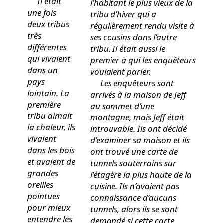
Il était
l’habitant le plus vieux de la
une fois
tribu d’hiver qui a
deux tribus
régulièrement rendu visite à
très
ses cousins dans l’autre
différentes
tribu. Il était aussi le
qui vivaient
premier à qui les enquêteurs
dans un
voulaient parler.
pays
Les enquêteurs sont
lointain. La
arrivés à la maison de Jeff
première
au sommet d’une
tribu aimait
montagne, mais Jeff était
la chaleur, ils
introuvable. Ils ont décidé
vivaient
d’examiner sa maison et ils
dans les bois
ont trouvé une carte de
et avaient de
tunnels souterrains sur
grandes
l’étagère la plus haute de la
oreilles
cuisine. Ils n’avaient pas
pointues
connaissance d’aucuns
pour mieux
tunnels, alors ils se sont
entendre les
demandé si cette carte