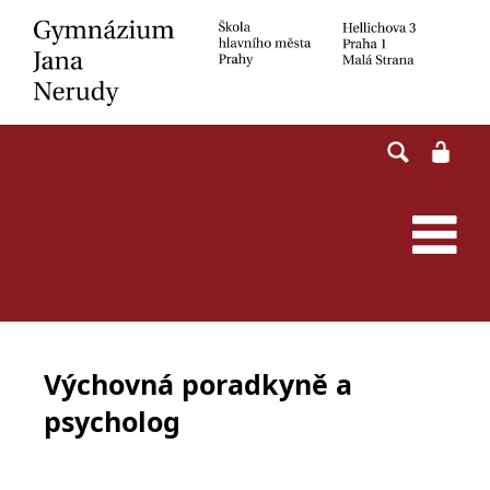
Skip
to
content
Výchovná poradkyně a
psycholog