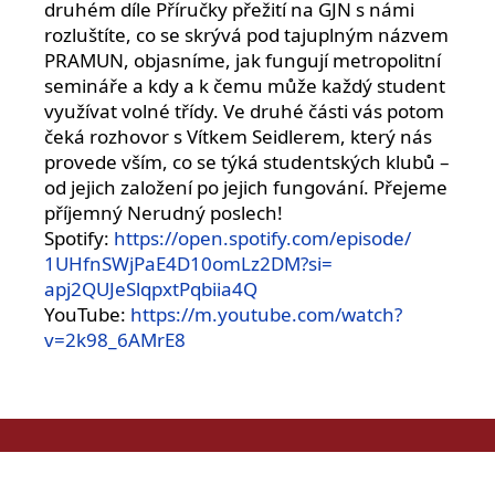
druhém díle Příručky přežití na GJN s námi
rozluštíte, co se skrývá pod tajuplným názvem
PRAMUN, objasníme, jak fungují metropolitní
semináře a kdy a k čemu může každý student
využívat volné třídy. Ve druhé části vás potom
čeká rozhovor s Vítkem Seidlerem, který nás
provede vším, co se týká studentských klubů –
od jejich založení po jejich fungování. Přejeme
příjemný Nerudný poslech!
Spotify:
https://open.spotify.
com/episode/
1UHfnSWjPaE4D10omLz2DM?si=
apj2QUJeSlqpxtPqbiia4Q
YouTube:
https://m.youtube.
com/watch?
v=2k98_6AMrE8