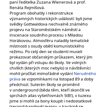
paní ředitelka Zuzana Wienerová a prof.
Renáta Rejmíšová.
Program obohatily i rekonstrukce
významných historických událostí: byli jsme
svědky Gottwaldova nechvalně známého
projevu na Staroměstském náměstí a
inscenace soudního procesu s Miladou
Horákovou. Atmosféru naladily tematické
místnosti s osudy obětí komunistického
režimu. Po celý den se studenti museli
prokazovat občanským průkazem, který jim
byl vydán při vstupu do školy. Ve volných
chvílích (kterých moc nebylo) si návštěvníci
mohli pročítat mimořádné vydání
Nerudného
práva
se vzpomínkami na listopad 89 a doby
předchozí. Suterén školy se proměnil
v underground (běda těm, kteří skončili ve
sprchách alias vyšetřovnách StB!), v tuzexu
jsme si mohli za bony koupit i nedostatkové
(second-handové) jeansy, v kavárně se