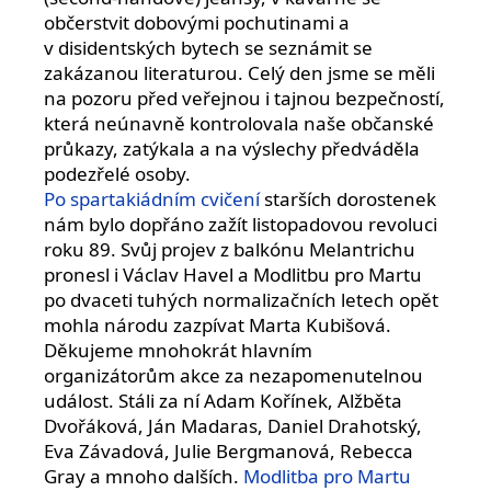
občerstvit dobovými pochutinami a
v disidentských bytech se seznámit se
zakázanou literaturou. Celý den jsme se měli
na pozoru před veřejnou i tajnou bezpečností,
která neúnavně kontrolovala naše občanské
průkazy, zatýkala a na výslechy předváděla
podezřelé osoby.
Po spartakiádním cvičení
starších dorostenek
nám bylo dopřáno zažít listopadovou revoluci
roku 89. Svůj projev z balkónu Melantrichu
pronesl i Václav Havel a Modlitbu pro Martu
po dvaceti tuhých normalizačních letech opět
mohla národu zazpívat Marta Kubišová.
Děkujeme mnohokrát hlavním
organizátorům akce za nezapomenutelnou
událost. Stáli za ní Adam Kořínek, Alžběta
Dvořáková, Ján Madaras, Daniel Drahotský,
Eva Závadová, Julie Bergmanová, Rebecca
Gray a mnoho dalších.
Modlitba pro Martu