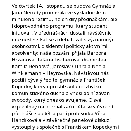
Ve čtvrtek 14. listopadu se budova Gymnázia
Jana Nerudy proměnila ve výkladní skříň
minulého režimu, nejen díly přednáškám, ale
i doprovodného programu, který studenti
iniciovali. V přednáškách dostali návštěvníci
možnost setkat se a debatovat s významnými
osobnostmi, disidenty i politicky aktivními
absolventy: naše pozvání přijala Barbora
Hrzánová, Taťána Fischerová, disidentka
Kamila Bendová, Jaroslav Cuhra a Neela
Winklemann – Heyrovská. Návštěvou nás
poctil i bývalý ředitel gymnázia František
Kopecký, který oprostil školu od zbytku
komunistického ducha a vnesl do ní závan
svobody, který dnes oslavujeme. O své
vzpomínky na normalizační léta se v úvodní
přednášce podělila paní profesorka Věra
Hanzlíková a v závěrečné panelové diskuzi
vystoupily s společně s Františkem Kopeckým i