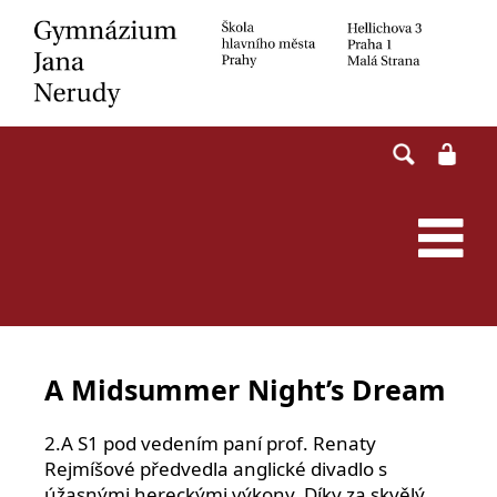
Skip
to
content
A Midsummer Night’s Dream
2.A S1 pod vedením paní prof. Renaty
Rejmíšové předvedla anglické divadlo s
úžasnými hereckými výkony. Díky za skvělý