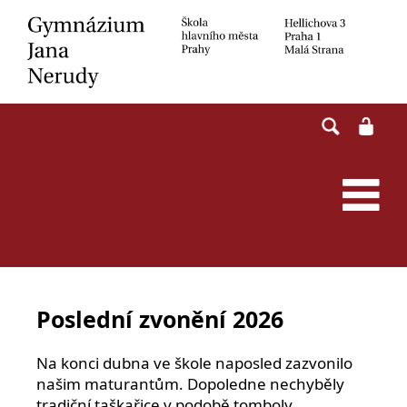
Skip
to
content
Poslední zvonění 2026
Na konci dubna ve škole naposled zazvonilo
našim maturantům. Dopoledne nechyběly
tradiční taškařice v podobě tomboly,