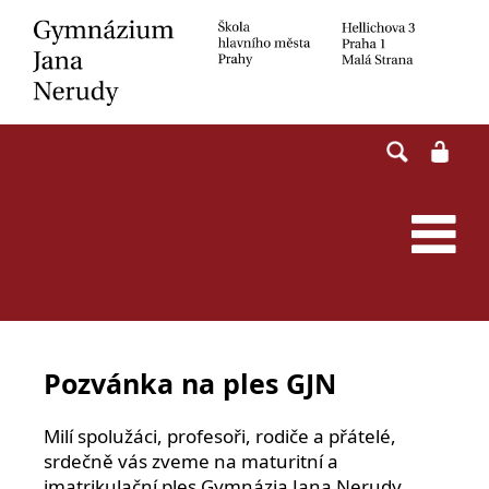
Skip
to
content
Pozvánka na ples GJN
Milí spolužáci, profesoři, rodiče a přátelé,
srdečně vás zveme na maturitní a
imatrikulační ples Gymnázia Jana Nerudy.