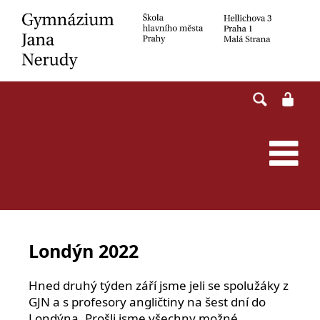
Skip
to
content
Londýn 2022
Hned druhý týden září jsme jeli se spolužáky z
GJN a s profesory angličtiny na šest dní do
Londýna. Prošli jsme všechny možné