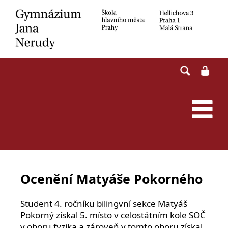
Skip
to
content
Ocenění Matyáše Pokorného
Student 4. ročníku bilingvní sekce Matyáš
Pokorný získal 5. místo v celostátním kole SOČ
v oboru fyzika a zároveň v tomto oboru získal