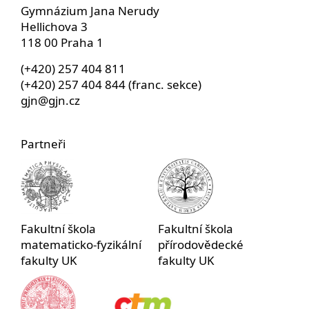
Gymnázium Jana Nerudy
Hellichova 3
118 00 Praha 1
(+420) 257 404 811
(+420) 257 404 844 (franc. sekce)
gjn@gjn.cz
Partneři
Fakultní škola
Fakultní škola
matematicko-fyzikální
přírodovědecké
fakulty UK
fakulty UK