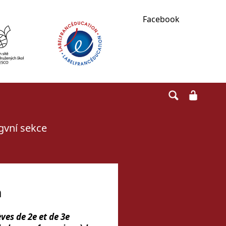
Facebook
ngvní sekce
n
ves de 2e et de 3e