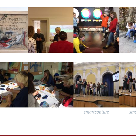
smartcapture
sma