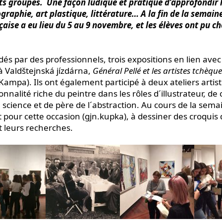
its groupes. Une façon ludique et pratique d’approfondir l
éographie, art plastique, littérature… A la fin de la semain
aise a eu lieu du 5 au 9 novembre, et les élèves ont pu cho
dés par des professionnels, trois expositions en lien avec
à Valdštejnská jízdárna,
Général Pellé et les artistes tchèq
mpa). Ils ont également participé à deux ateliers artis
nnalité riche du peintre dans les rôles d´illustrateur, de 
cience et de père de l´abstraction. Au cours de la semaine
pour cette occasion (gjn.kupka), à dessiner des croquis
 leurs recherches.