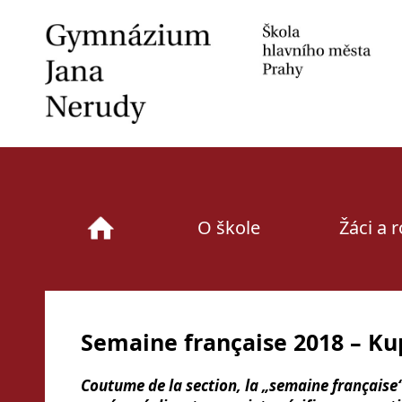
Skip
to
content
O škole
Žáci a 
Semaine française 2018 – Ku
Coutume de la section, la „semaine française“ 