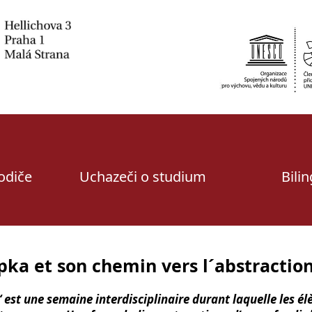
rodiče
Uchazeči o studium
Bili
pka et son chemin vers l´abstractio
est une semaine interdisciplinaire durant laquelle les élè