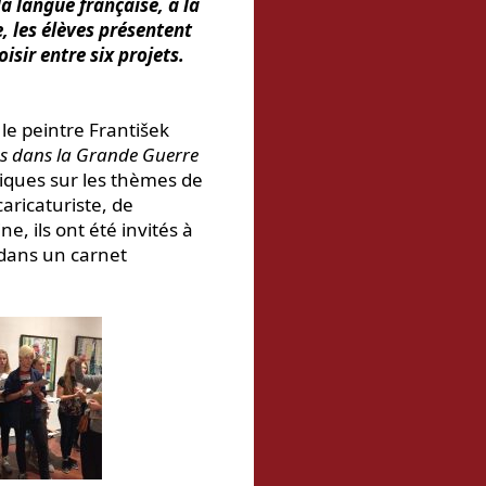
a langue française, à la
e, les élèves présentent
isir entre six projets.
 le peintre František
ues dans la Grande Guerre
tiques sur les thèmes de
caricaturiste, de
, ils ont été invités à
 dans un carnet