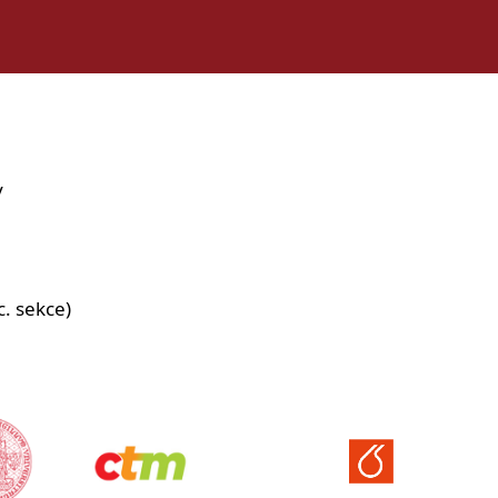
y
c. sekce)