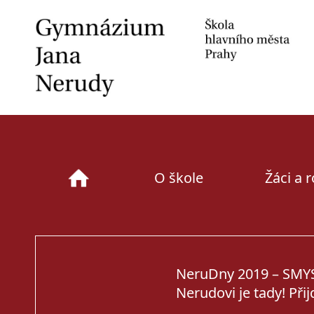
Skip
to
content
O škole
Žáci a 
NeruDny 2019 – SMYSL
Nerudovi je tady! Při