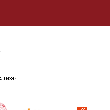
y
c. sekce)