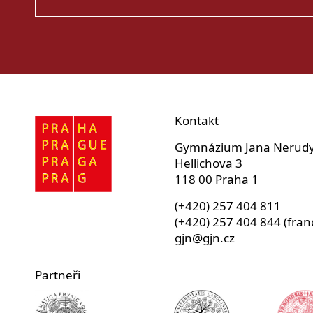
Kontakt
Gymnázium Jana Nerud
Hellichova 3
118 00 Praha 1
(+420) 257 404 811
(+420) 257 404 844 (fran
gjn@gjn.cz
Partneři