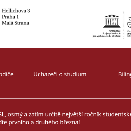
rodiče
Uchazeči o studium
Bili
, osmý a zatím určitě největší ročník students
jďte prvního a druhého března!